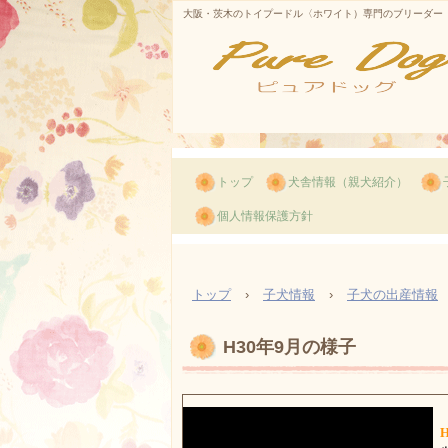
大阪・茨木のトイプードル〈ホワイト）専門のブリーダー
トップ
犬舎情報（親犬紹介）
個人情報保護方針
トップ
›
子犬情報
›
子犬の出産情報
H30年9月の様子
H