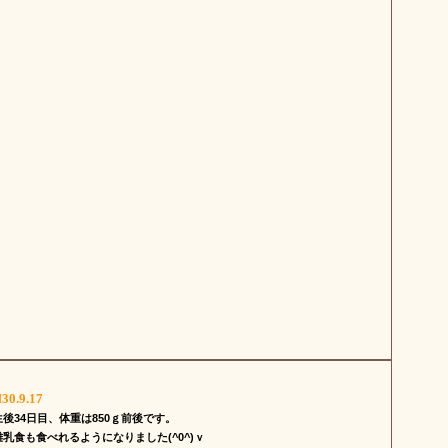
30.9.17
生後34日目、
体重は850ｇ前後です。
離乳食も食べれるようになりました(^0^)ｖ