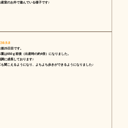
お産室のお外で遊んでいる様子です♪
30.9.8
生後25日目です。
体重は650ｇ前後（出産時の約4倍）になりました。
順調に成長しております♪
耳も聞こえるようになり、よちよち歩きができるようになりました♪