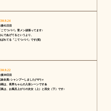
30.9.24
生後41日目
「こてつパパ」育メン頑張ってます♪
遊んであげてるというより、
遊ばれてる「こてつパパ」です(笑)
30.9.22
生後39日目
兄妹全員♪シャンプーしました(^0^)ｖ
動画は、長男ちゃんの入浴シーンです♨
写真は、お風呂上がりの次女（上）と四女（下）です♪