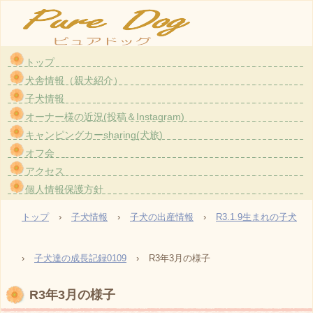
トップ
大阪・茨木のトイプードル〈ホワイト）専門のブリーダー『ピュアドッグ』です。愛情た
犬舎情報（親犬紹介）
っぷりで育てている親犬から生まれた子犬をお譲りしております。
子犬情報
TEL: 090-8790-8111
オーナー様の近況(投稿＆Instagram)
E-mail: uxu.rvpark.puredog@gmail.com
キャンピングカーsharing(犬旅)
〒567-0851 大阪府茨木市真砂1-2-30
登録番号 大阪府登録第3201-1号
オフ会
アクセス
個人情報保護方針
トップ
›
子犬情報
›
子犬の出産情報
›
R3.1.9生まれの子犬
›
子犬達の成長記録0109
›
R3年3月の様子
R3年3月の様子